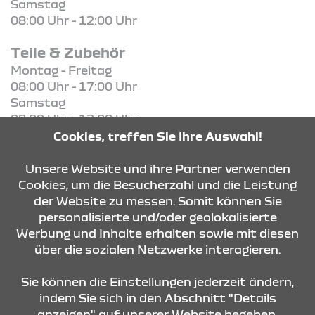
Samstag
08:00 Uhr - 12:00 Uhr
Teile & Zubehör
Montag - Freitag
08:00 Uhr - 17:00 Uhr
Samstag
08:00 Uhr - 12:00 Uhr
Cookies, treffen Sie Ihre Auswahl!
KONTAKT & ANFAHRT
Unsere Website und ihre Partner verwenden
Cookies, um die Besucherzahl und die Leistung
der Website zu messen. Somit können Sie
personalisierte und/oder geolokalisierte
ÖFFNUNGSZEITEN
Werbung und Inhalte erhalten sowie mit diesen
über die sozialen Netzwerke interagieren.
STANDORTE
Sie können die Einstellungen jederzeit ändern,
indem Sie sich in den Abschnitt "Details
anzeigen" auf unserer Website begeben.