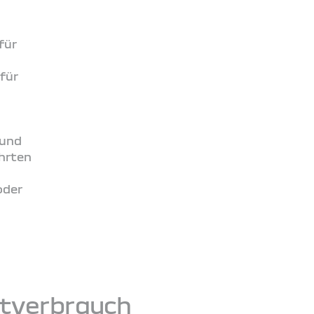
für
für
 und
ahrten
oder
mtverbrauch