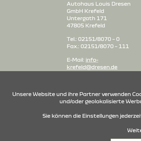
Autohaus Louis Dresen
GmbH Krefeld
Untergath 171
47805 Krefeld
Tel.: 02151/8070 – 0
Fax.: 02151/8070 – 111
E-Mail:
info-
krefeld@dresen.de
Unsere Website und ihre Partner verwenden Cook
und/oder geolokalisierte Werbu
Sie können die Einstellungen jederze
Weite