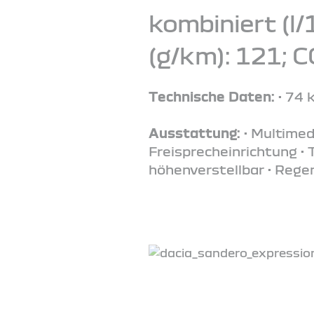
kombiniert (l/
(g/km): 121; 
Technische Daten:
• 74 
Ausstattung:
• Multimed
Freisprecheinrichtung •
höhenverstellbar • Rege