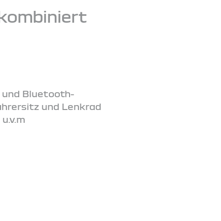
kombiniert
 und Bluetooth-
ahrersitz und Lenkrad
 u.v.m