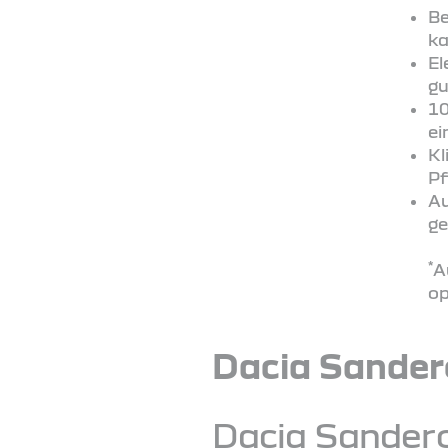
Be
ka
El
gu
10
ei
Kl
Pf
Au
ge
*
A
op
Dacia Sander
Dacia Sander