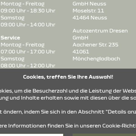
Montag - Freitag
GmbH Neuss
09:00 Uhr - 18:30 Uhr
Moselstr. 11
Samstag
41464 Neuss
09:00 Uhr - 14:00 Uhr
Autozentrum Dresen
Service
GmbH
Montag - Freitag
Aachener Str. 235
07:00 Uhr - 17:00 Uhr
41061
Samstag
Mönchengladbach
08:00 Uhr - 12:00 Uhr
Autohaus Louis Dresen
Cookies, treffen Sie Ihre Auswahl!
Teile & Zubehör
GmbH Krefeld
Montag - Freitag
Untergath 171
ies, um die Besucherzahl und die Leistung der Webs
08:00 Uhr - 17:00 Uhr
47805 Krefeld
ng und Inhalte erhalten sowie mit diesen über die s
Samstag
08:00 Uhr - 12:00 Uhr
it ändern, indem Sie sich in den Abschnitt "Details a
re Informationen finden Sie in unseren
Cookie-Richtl