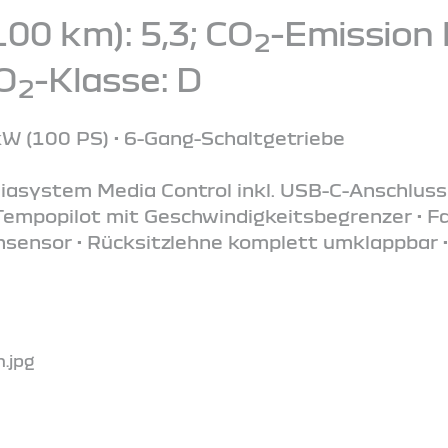
100 km): 5,3; CO
-Emission 
2
CO
-Klasse: D
2
kW (100 PS) • 6-Gang-Schaltgetriebe
iasystem Media Control inkl. USB-C-Anschluss
 Tempopilot mit Geschwindigkeitsbegrenzer • F
nsensor • Rücksitzlehne komplett umklappbar •