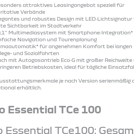
sonders attraktives Leasingangebot speziell für
ritative Verbände
egantes und robustes Design mit LED‑Lichtsignatur 
te Sichtbarkeit im Stadtverkehr
,1’’ Multimediasystem mit Smartphone‑Integration* 
nfache Navigation und Tourenplanung
imaautomatik* für angenehmen Komfort bei langen
lege- und Sozialfahrten
ch mit Autogasantrieb Eco‑G mit großer Reichweite
ringeren Betriebskosten, ideal für tägliche Einsatzf
usstattungsmerkmale je nach Version serienmäßig 
tional erhältlich.
o Essential TCe 100
o Essential TCe100: Gesa