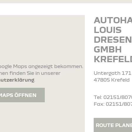
AUTOH
LOUIS
DRESE
GMBH
KREFEL
 Google Maps angezeigt bekommen.
en finden Sie in unserer
Untergath 171
utzerklärung
.
47805 Krefeld
MAPS ÖFFNEN
Tel: 02151/807
Fax: 02151/80
ROUTE PLAN