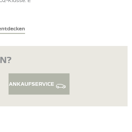
O2-Klasse: E
entdecken
EN?
ANKAUFSERVICE