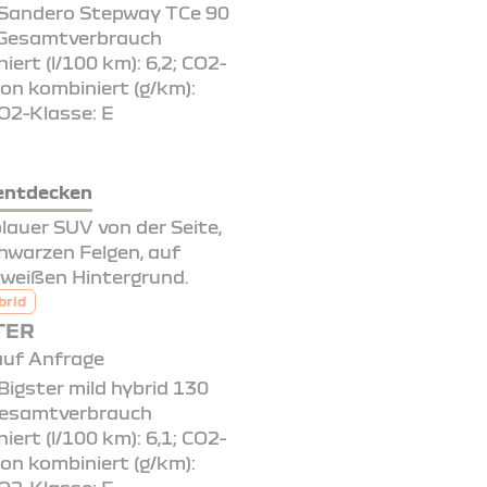
 Sandero Stepway TCe 90
 Gesamtverbrauch
iert (l/100 km): 6,2; CO2-
on kombiniert (g/km):
O2-Klasse: E
entdecken
brid
TER
auf Anfrage
Bigster mild hybrid 130
Gesamtverbrauch
iert (l/100 km): 6,1; CO2-
on kombiniert (g/km):