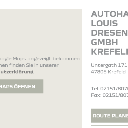
AUTOH
LOUIS
DRESE
GMBH
KREFEL
 Google Maps angezeigt bekommen.
en finden Sie in unserer
Untergath 171
utzerklärung
.
47805 Krefeld
MAPS ÖFFNEN
Tel: 02151/807
Fax: 02151/80
ROUTE PLAN