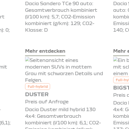
Dacia Sandero TCe 90 auto:
Dacia
Gesamtverbrauch kombiniert
auto:
rt
(l/100 km): 5,7; CO2-Emission
kombin
kombiniert (g/km): 129; CO2-
Emissi
): 0;
Klasse: D
140; C
Mehr entdecken
Mehr 
full-hy
BIGS
full-hybrid
DUSTER
Preis 
Preis auf Anfrage
Dacia 
-
Dacia Duster mild hybrid 130
4x4: 
4x4: Gesamtverbrauch
kombin
6,1);
kombiniert (l/100 km): 6,1; CO2-
Emissi