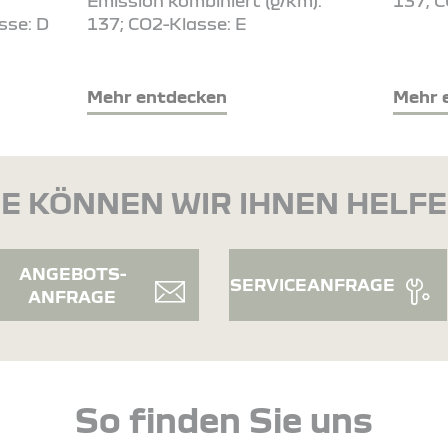
Emission kombiniert (g/km):
137; C
sse: D
137; CO2-Klasse: E
Mehr entdecken
Mehr 
E KÖNNEN WIR IHNEN HELF
ANGEBOTS-
SERVICEANFRAGE
ANFRAGE
So finden Sie uns