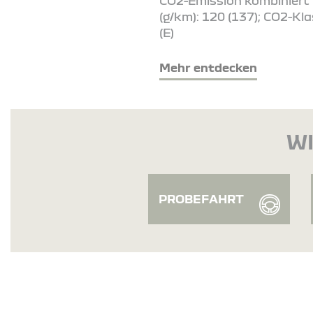
CO2-Emission kombiniert
(g/km): 120 (137); CO2-Kla
(E)
Mehr entdecken
WI
PROBEFAHRT